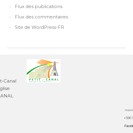
Flux des publications
Flux des commentaires
Site de WordPress-FR
it-Canal
glise
-CANAL
mairi
+590 
Face